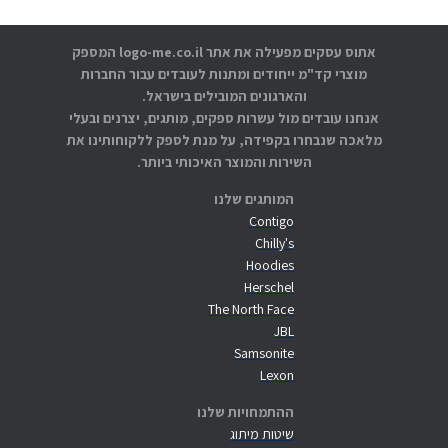
אתוס עסקים מפעילה את אתר logo-me.co.il המספק
מוצרי קד"מ ייחודים ומתנות לעובדים עבור החברות
והארגונים המובילים בישראל.
אנחנו עובדים מול עשרות ספקים, מותגים, יצרנים ובעלי
מלאכה שנבחרו בקפידה, על מנת לספק ללקוחותינו את
השירות והמוצר האיכותי ביותר.
המותגים שלנו
Contigo
Chilly's
Hoodies
Herschel
The North Face
JBL
Samsonite
Lexon
ההתמחויות שלנו
שיטות מיתוג