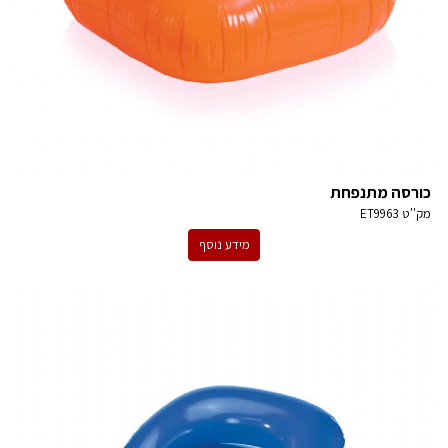
כורסה מתנפחת
מק''ט
ET9963
מידע נוסף