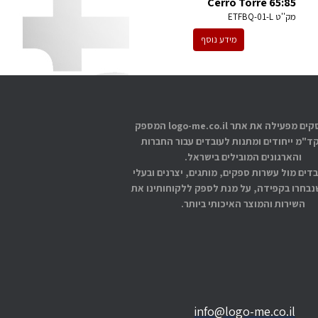
Cerro Torre 65:85
מק''ט
ETFBQ-01-L
מידע נוסף
אתוס עסקים מפעילה את אתר logo-me.co.il המספק
קד"מ ייחודים ומתנות לעובדים עבור החברות
והארגונים המובילים בישראל.
בדים מול עשרות ספקים, מותגים, יצרנים ובעלי
בחרו בקפידה, על מנת לספק ללקוחותינו את
השירות והמוצר האיכותי ביותר.
info@logo-me.co.il