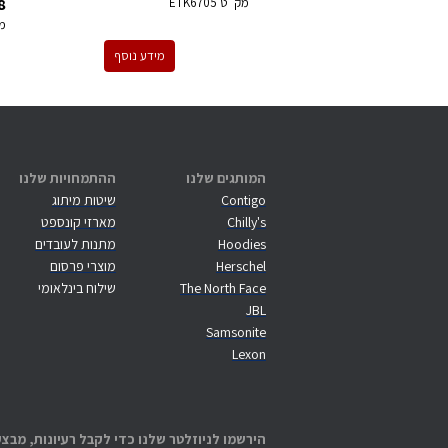
8
מק''ט
ETK6705
מ
מידע נוסף
המותגים שלנו
ההתמחויות שלנו
Contigo
שיטות מיתוג
Chilly's
מארזי קונספט
Hoodies
מתנות לעובדים
Herschel
מוצרי פרסום
The North Face
שילוח בינלאומי
JBL
Samsonite
Lexon
הירשמו לניוזלטר שלנו כדי לקבל רעיונות, מבצע