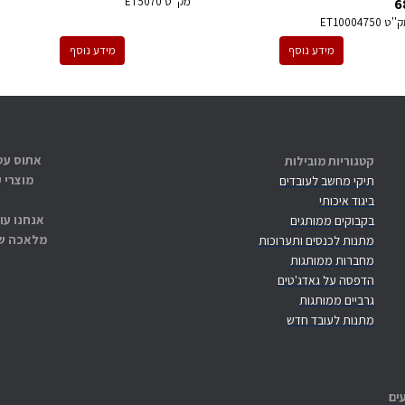
6
מק''ט
ET5070
ק''ט
ET10004750
מידע נוסף
מידע נוסף
קטגוריות מובילות
מוצרי 
תיקי מחשב לעובדים
ביגוד איכותי
אנחנו עו
בקבוקים ממותגים
מלאכה שנ
מתנות לכנסים ותערוכות
מחברות ממותגות
הדפסה על גאדג'טים
גרביים ממותגות
מתנות לעובד חדש
ים