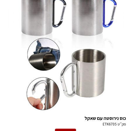
כוס נירוסטה עם שאקל
מק''ט
ETK6705