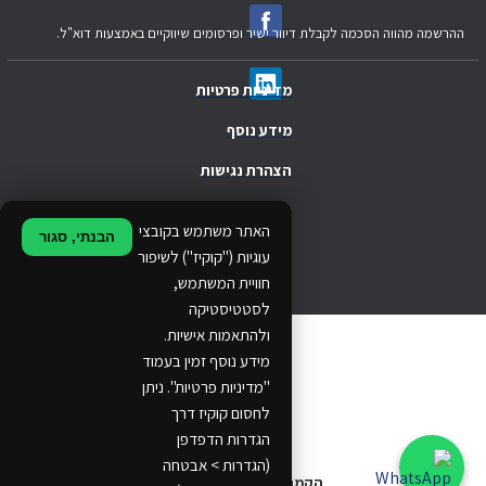
ההרשמה מהווה הסכמה לקבלת דיוור ישיר ופרסומים שיווקיים באמצעות דוא"ל.
מדיניות פרטיות
מידע נוסף
הצהרת נגישות
.
האתר משתמש בקובצי
הבנתי, סגור
.
עוגיות ("קוקיז") לשיפור
חוויית המשתמש,
.
לסטטיסטיקה
ולהתאמות אישיות.
© 2024 Ethos Business. All rights reserved.
מידע נוסף זמין בעמוד
"מדיניות פרטיות". ניתן
...
לחסום קוקיז דרך
..
הגדרות הדפדפן
(הגדרות > אבטחה
הקמת אתרים