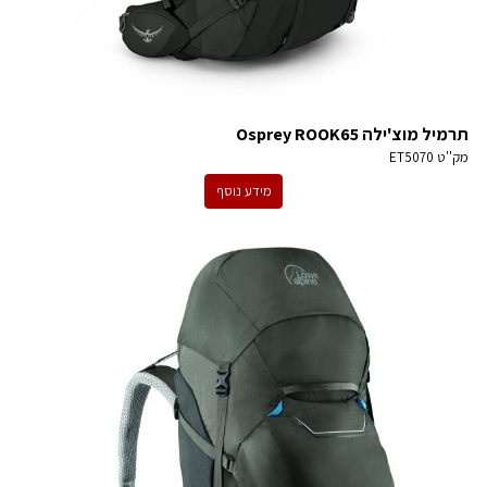
תרמיל מוצ'ילה Osprey ROOK65
מק''ט
ET5070
מידע נוסף