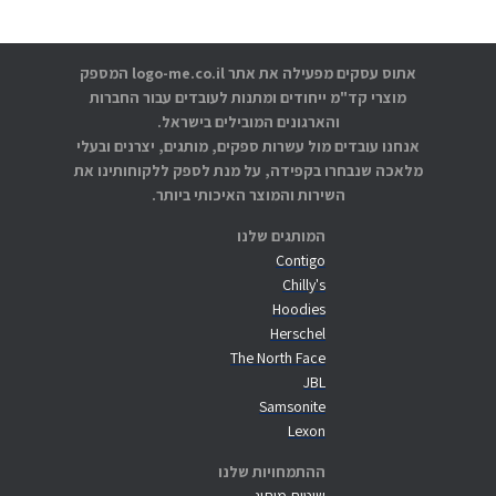
אתוס עסקים מפעילה את אתר logo-me.co.il המספק
מוצרי קד"מ ייחודים ומתנות לעובדים עבור החברות
והארגונים המובילים בישראל.
אנחנו עובדים מול עשרות ספקים, מותגים, יצרנים ובעלי
מלאכה שנבחרו בקפידה, על מנת לספק ללקוחותינו את
השירות והמוצר האיכותי ביותר.
המותגים שלנו
Contigo
Chilly's
Hoodies
Herschel
The North Face
JBL
Samsonite
Lexon
ההתמחויות שלנו