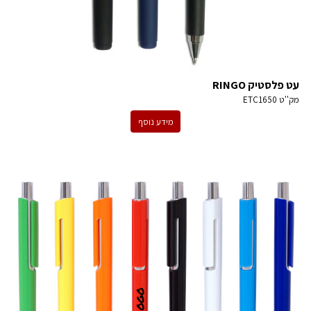
עט פלסטיק RINGO
מק''ט
ETC1650
מידע נוסף