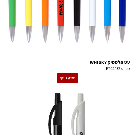
עט פלסטיק WHISKY
מק''ט
ETC1432
מידע נוסף