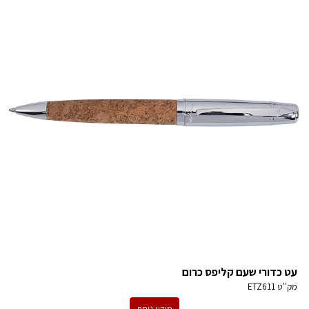
עט כדורי שעם קליפס כרום
מק''ט
ETZ611
מידע נוסף