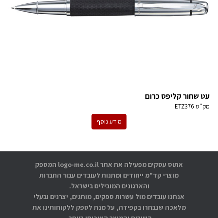
עט שחור קליפס כרום
מק''ט
ETZ376
מידע נוסף
אתוס עסקים מפעילה את אתר logo-me.co.il המספק
מוצרי קד"מ ייחודים ומתנות לעובדים עבור החברות
והארגונים המובילים בישראל.
אנחנו עובדים מול עשרות ספקים, מותגים, יצרנים ובעלי
מלאכה שנבחרו בקפידה, על מנת לספק ללקוחותינו את