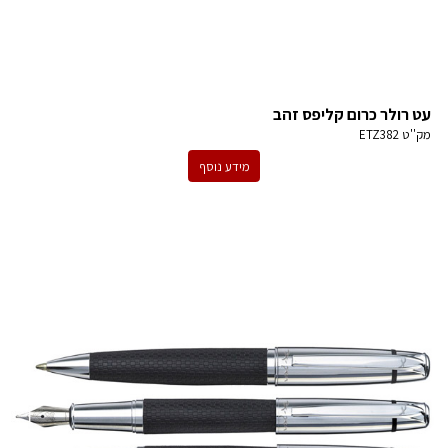
עט רולר כרום קליפס זהב
מק''ט
ETZ382
מידע נוסף