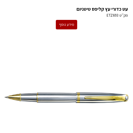
עט כדורי עץ קליפס טיטניום
מק''ט
ETZ693
מידע נוסף