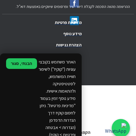
ההרשמה מהווה הסכמה לקבלת דיוור ישיר ופרסומים שיווקיים באמצעות דוא"ל.
מדיניות פרטיות
מידע נוסף
הצהרת נגישות
.
האתר משתמש בקובצי
הבנתי, סגור
.
עוגיות ("קוקיז") לשיפור
חוויית המשתמש,
.
לסטטיסטיקה
ולהתאמות אישיות.
© 2024 Ethos Business. All rights reserved.
מידע נוסף זמין בעמוד
"מדיניות פרטיות". ניתן
...
לחסום קוקיז דרך
..
הגדרות הדפדפן
(הגדרות > אבטחה
הקמת אתרים
ופרטיות > קוקיז).