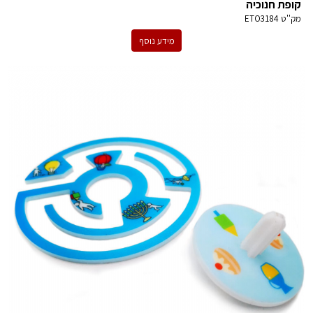
קופת חנוכיה
מק''ט
ETO3184
מידע נוסף