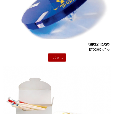
סביבון צבעוני
מק''ט
ETO2965
מידע נוסף