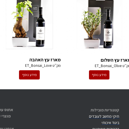
מארז עץ האהבה
ארז עץ השלום
מק''ט
ET_Bonsai_Love
ק''ט
ET_Bonsai_Olive
מידע נוסף
מידע נוסף
קטגוריות מובילות
מוצרי 
תיקי מחשב לעובדים
ביגוד איכותי
אנחנו עו