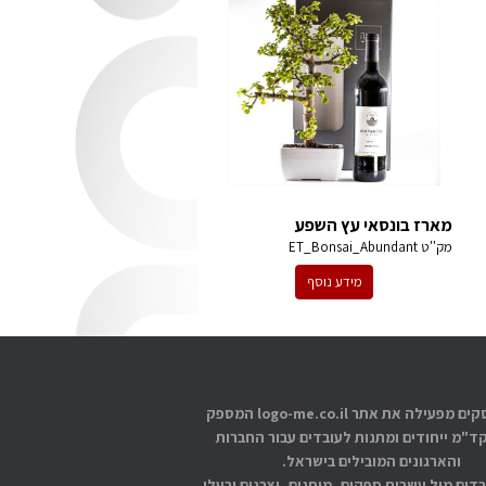
מארז בונסאי עץ השפע
מק''ט
ET_Bonsai_Abundant
מידע נוסף
אתוס עסקים מפעילה את אתר logo-me.co.il המספק
קד"מ ייחודים ומתנות לעובדים עבור החברות
והארגונים המובילים בישראל.
בדים מול עשרות ספקים, מותגים, יצרנים ובעלי