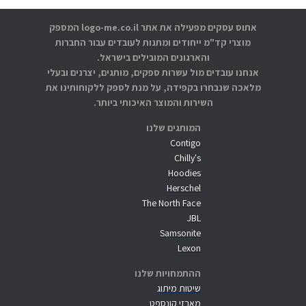
אתוס עסקים מפעילה את אתר logo-me.co.il המספק
מוצרי קד"מ ייחודים ומתנות לעובדים עבור החברות
והארגונים המובילים בישראל.
אנחנו עובדים מול עשרות ספקים, מותגים, יצרנים ובעלי
מלאכה שנבחרו בקפידה, על מנת לספק ללקוחותינו את
השירות והמוצר האיכותי ביותר.
המותגים שלנו
Contigo
Chilly's
Hoodies
Herschel
The North Face
JBL
Samsonite
Lexon
ההתמחויות שלנו
שיטות מיתוג
מארזי קונספט