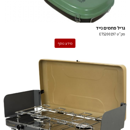
גריל פחמים נייד
מק''ט
ETS200197
מידע נוסף