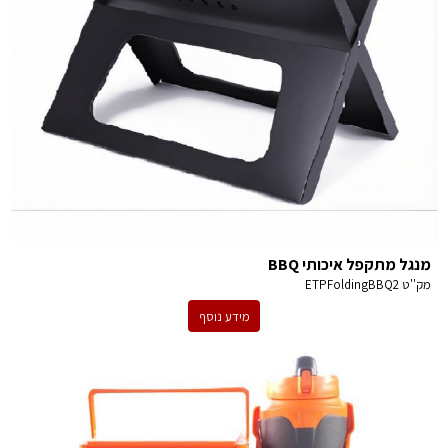
מנגל מתקפל איכותי BBQ
מק''ט
ETPFoldingBBQ2
מידע נוסף