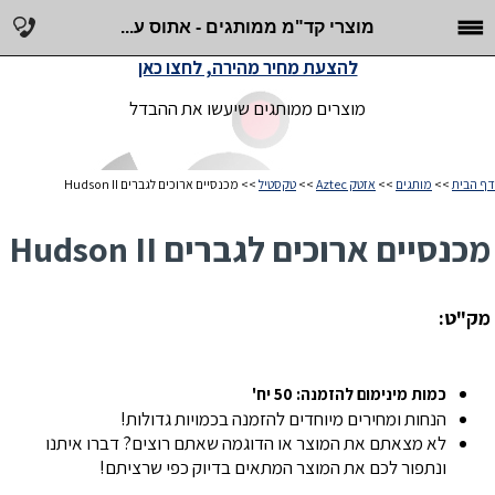
מוצרי קד"מ ממותגים - אתוס ע...
להצעת מחיר מהירה, לחצו כאן
מוצרים ממותגים שיעשו את ההבדל
דף הבית
>>
מותגים
>>
אזטק Aztec
>>
טקסטיל
>> מכנסיים ארוכים לגברים Hudson II
מכנסיים ארוכים לגברים Hudson II
מק"ט:
כמות מינימום להזמנה: 50 יח'
הנחות ומחירים מיוחדים להזמנה בכמויות גדולות!
לא מצאתם את המוצר או הדוגמה שאתם רוצים? דברו איתנו
ונתפור לכם את המוצר המתאים בדיוק כפי שרציתם!