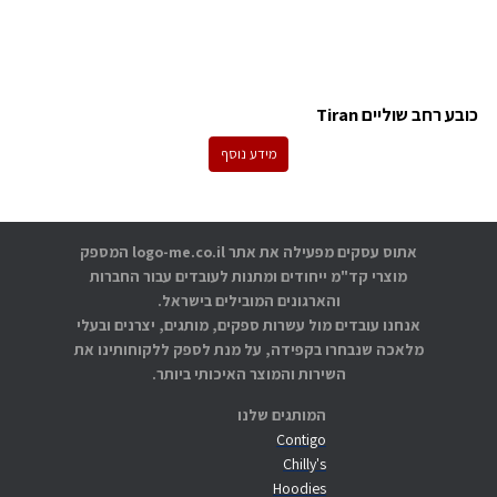
כובע רחב שוליים Tiran
מידע נוסף
אתוס עסקים מפעילה את אתר logo-me.co.il המספק
מוצרי קד"מ ייחודים ומתנות לעובדים עבור החברות
והארגונים המובילים בישראל.
אנחנו עובדים מול עשרות ספקים, מותגים, יצרנים ובעלי
מלאכה שנבחרו בקפידה, על מנת לספק ללקוחותינו את
השירות והמוצר האיכותי ביותר.
המותגים שלנו
Contigo
Chilly's
Hoodies