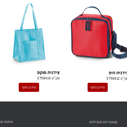
צידנית פוקס
ידנית היפ
מק''ט
ET98410
ק''ט
ET98412
מידע נוסף
מידע נוסף
קטגוריות מובילות