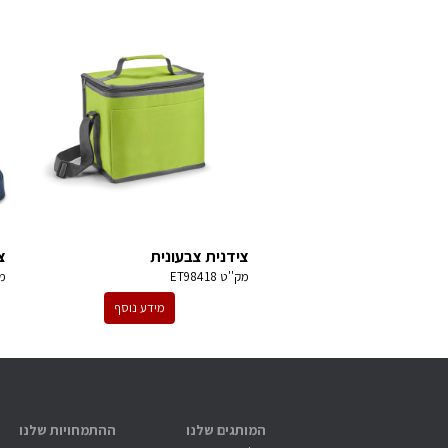
צידנית צבעונית
צ
מק''ט
ET98418
מ
מידע נוסף
המותגים שלנו
ההתמחויות שלנו