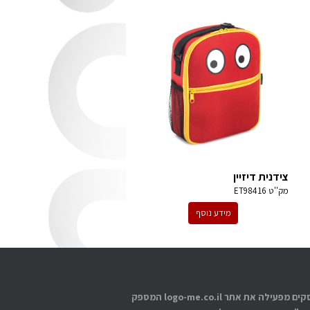
צידנית דיזיין
מק''ט
ET98416
מידע נוסף
אתוס עסקים מפעילה את אתר logo-me.co.il המספק