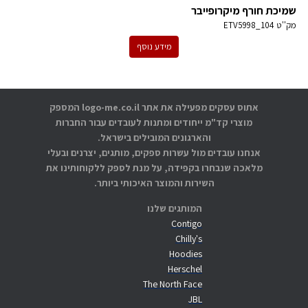
שמיכת חורף מיקרופייבר
מק''ט
ETV5998_104
מידע נוסף
אתוס עסקים מפעילה את אתר logo-me.co.il המספק
מוצרי קד"מ ייחודים ומתנות לעובדים עבור החברות
והארגונים המובילים בישראל.
אנחנו עובדים מול עשרות ספקים, מותגים, יצרנים ובעלי
מלאכה שנבחרו בקפידה, על מנת לספק ללקוחותינו את
השירות והמוצר האיכותי ביותר.
המותגים שלנו
Contigo
Chilly's
Hoodies
Herschel
The North Face
JBL