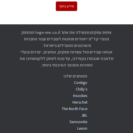
מידע נוסף
אתוס עסקים מפעילה את אתר logo-me.co.il המספק
מוצרי קד"מ ייחודים ומתנות לעובדים עבור החברות
והארגונים המובילים בישראל.
אנחנו עובדים מול עשרות ספקים, מותגים, יצרנים ובעלי
מלאכה שנבחרו בקפידה, על מנת לספק ללקוחותינו את
השירות והמוצר האיכותי ביותר.
המותגים שלנו
Contigo
Chilly's
Hoodies
Herschel
The North Face
JBL
Samsonite
Lexon