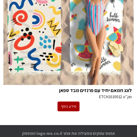
לונג חמאם יחיד עם פרנזים מבד ספאן
מק''ט
ETCH1010012
מידע נוסף
אתוס עסקים מפעילה את אתר logo-me.co.il המספק