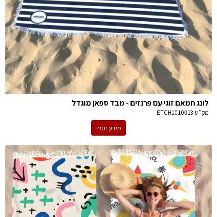
לונג חמאם זוגי עם פרנזים - מבד ספאן מוגדל
מק''ט
ETCH1010013
מידע נוסף