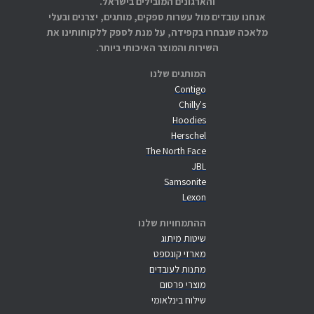
והארגונים המובילים בישראל.
אנחנו עובדים מול עשרות ספקים, מותגים, יצרנים ובעלי
מלאכה שנבחרו בקפידה, על מנת לספק ללקוחותינו את
השירות והמוצר האיכותי ביותר.
המותגים שלנו
Contigo
Chilly's
Hoodies
Herschel
The North Face
JBL
Samsonite
Lexon
ההתמחויות שלנו
שיטות מיתוג
מארזי קונספט
מתנות לעובדים
מוצרי פרסום
שילוח בינלאומי