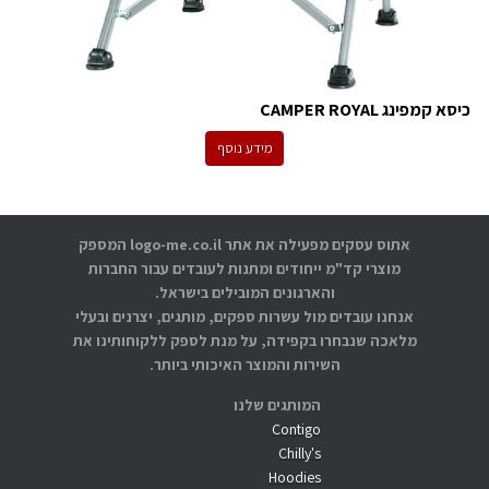
כיסא קמפינג CAMPER ROYAL
מידע נוסף
אתוס עסקים מפעילה את אתר logo-me.co.il המספק
מוצרי קד"מ ייחודים ומתנות לעובדים עבור החברות
והארגונים המובילים בישראל.
אנחנו עובדים מול עשרות ספקים, מותגים, יצרנים ובעלי
מלאכה שנבחרו בקפידה, על מנת לספק ללקוחותינו את
השירות והמוצר האיכותי ביותר.
המותגים שלנו
Contigo
Chilly's
Hoodies