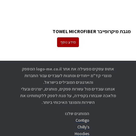
מגבת מיקרופייבר TOWEL MICROFIBER
מידע נוסף
אתוס עסקים מפעילה את אתר logo-me.co.il המספק
מוצרי קד"מ ייחודים ומתנות לעובדים עבור החברות
והארגונים המובילים בישראל.
אנחנו עובדים מול עשרות ספקים, מותגים, יצרנים ובעלי
מלאכה שנבחרו בקפידה, על מנת לספק ללקוחותינו את
השירות והמוצר האיכותי ביותר.
המותגים שלנו
Contigo
Chilly's
Hoodies