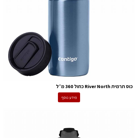
כוס תרמית River North כחול 360 מ״ל
מידע נוסף