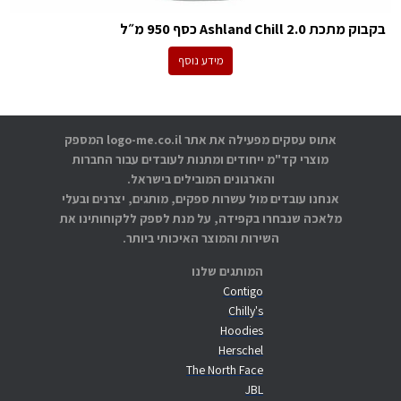
בקבוק מתכת Ashland Chill 2.0 כסף 950 מ״ל
מידע נוסף
אתוס עסקים מפעילה את אתר logo-me.co.il המספק
מוצרי קד"מ ייחודים ומתנות לעובדים עבור החברות
והארגונים המובילים בישראל.
אנחנו עובדים מול עשרות ספקים, מותגים, יצרנים ובעלי
מלאכה שנבחרו בקפידה, על מנת לספק ללקוחותינו את
השירות והמוצר האיכותי ביותר.
המותגים שלנו
Contigo
Chilly's
Hoodies
Herschel
The North Face
JBL