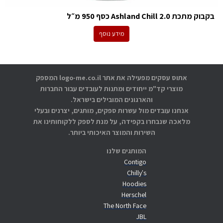
בקבוק מתכת Ashland Chill 2.0 כסף 950 מ״ל
מידע נוסף
אתוס עסקים מפעילה את אתר logo-me.co.il המספק
מוצרי קד"מ ייחודים ומתנות לעובדים עבור החברות
והארגונים המובילים בישראל.
אנחנו עובדים מול עשרות ספקים, מותגים, יצרנים ובעלי
מלאכה שנבחרו בקפידה, על מנת לספק ללקוחותינו את
השירות והמוצר האיכותי ביותר.
המותגים שלנו
Contigo
Chilly's
Hoodies
Herschel
The North Face
JBL