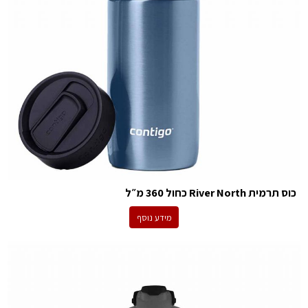
כוס תרמית River North כחול 360 מ״ל
מידע נוסף