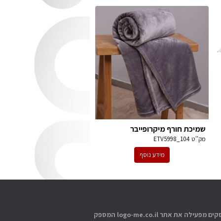
שמיכת חורף מיקרופייבר
מק''ט
ETV5998_104
מידע נוסף
אתוס עסקים מפעילה את אתר logo-me.co.il המספק