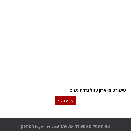
טישירט צווארון עגול גזרת נשים
מידע נוסף
אתוס עסקים מפעילה את אתר logo-me.co.il המספק