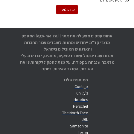
מק''ט
ETFBQ-01-L
מידע נוסף
אתוס עסקים מפעילה את אתר logo-me.co.il המספק
מוצרי קד"מ ייחודים ומתנות לעובדים עבור החברות
והארגונים המובילים בישראל.
אנחנו עובדים מול עשרות ספקים, מותגים, יצרנים ובעלי
מלאכה שנבחרו בקפידה, על מנת לספק ללקוחותינו את
השירות והמוצר האיכותי ביותר.
המותגים שלנו
Contigo
Chilly's
Hoodies
Herschel
The North Face
JBL
Samsonite
Lexon