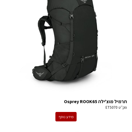
תרמיל מוצ'ילה Osprey ROOK65
מק''ט
ET5070
מידע נוסף