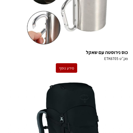
כוס נירוסטה עם שאקל
מק''ט
ETK6705
מידע נוסף