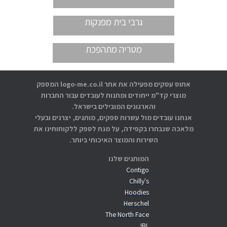
גרבי בית מפנקות
מטריה מתהפכת
אתוס עסקים מפעילה את אתר logo-me.co.il המספק
מוצרי קד"מ ייחודים ומתנות לעובדים עבור החברות
והארגונים המובילים בישראל.
אנחנו עובדים מול עשרות ספקים, מותגים, יצרנים ובעלי
מלאכה שנבחרו בקפידה, על מנת לספק ללקוחותינו את
השירות והמוצר האיכותי ביותר.
המותגים שלנו
Contigo
Chilly's
Hoodies
Herschel
The North Face
JBL