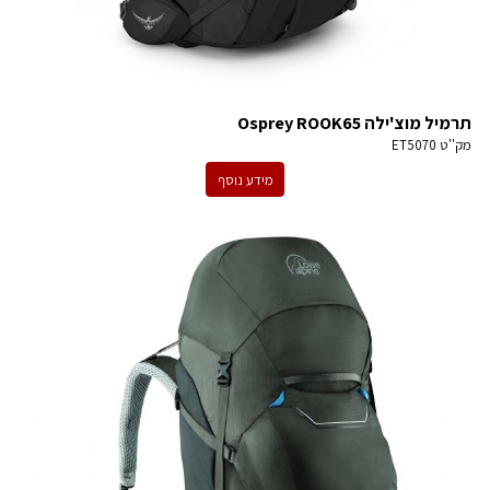
תרמיל מוצ'ילה Osprey ROOK65
מק''ט
ET5070
מידע נוסף