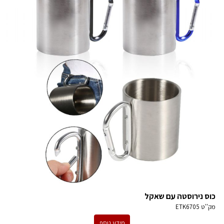
כוס נירוסטה עם שאקל
מק''ט
ETK6705
מידע נוסף