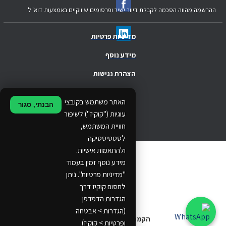
ההרשמה מהווה הסכמה לקבלת דיוור ישיר ופרסומים שיווקיים באמצעות דוא"ל.
מדיניות פרטיות
מידע נוסף
הצהרת נגישות
.
האתר משתמש בקובצי
הבנתי, סגור
.
עוגיות ("קוקיז") לשיפור
חוויית המשתמש,
.
לסטטיסטיקה
ולהתאמות אישיות.
© 2024 Ethos Business. All rights reserved.
מידע נוסף זמין בעמוד
"מדיניות פרטיות". ניתן
...
לחסום קוקיז דרך
..
הגדרות הדפדפן
(הגדרות > אבטחה
הקמת אתרים
ופרטיות > קוקיז).