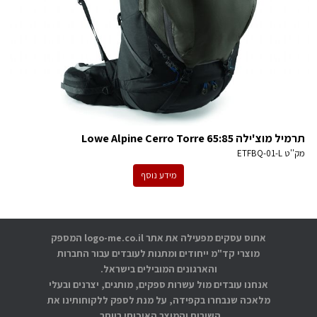
תרמיל מוצ'ילה Lowe Alpine Cerro Torre 65:85
מק''ט
ETFBQ-01-L
מידע נוסף
אתוס עסקים מפעילה את אתר logo-me.co.il המספק
מוצרי קד"מ ייחודים ומתנות לעובדים עבור החברות
והארגונים המובילים בישראל.
אנחנו עובדים מול עשרות ספקים, מותגים, יצרנים ובעלי
מלאכה שנבחרו בקפידה, על מנת לספק ללקוחותינו את
השירות והמוצר האיכותי ביותר.