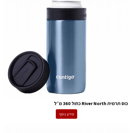
כוס תרמית River North כחול 360 מ״ל
מידע נוסף