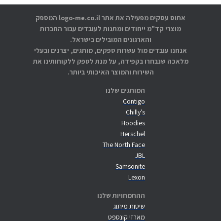
אתוס עסקים מפעילה את אתר logo-me.co.il המספק
מוצרי קד"מ ייחודים ומתנות לעובדים עבור החברות
והארגונים המובילים בישראל.
אנחנו עובדים מול עשרות ספקים, מותגים, יצרנים ובעלי
מלאכה שנבחרו בקפידה, על מנת לספק ללקוחותינו את
השירות והמוצר האיכותי ביותר.
המותגים שלנו
Contigo
Chilly's
Hoodies
Herschel
The North Face
JBL
Samsonite
Lexon
ההתמחויות שלנו
שיטות מיתוג
מארזי קונספט