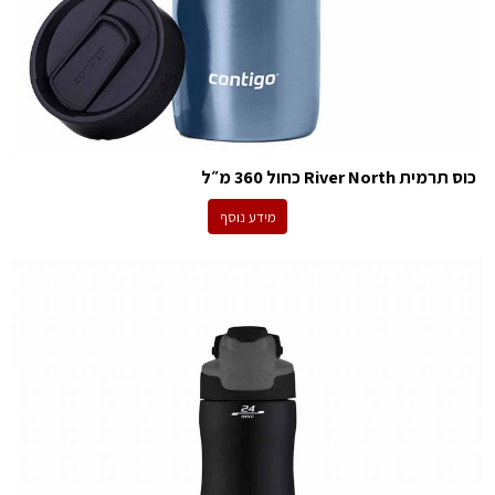
כוס תרמית River North כחול 360 מ״ל
מידע נוסף