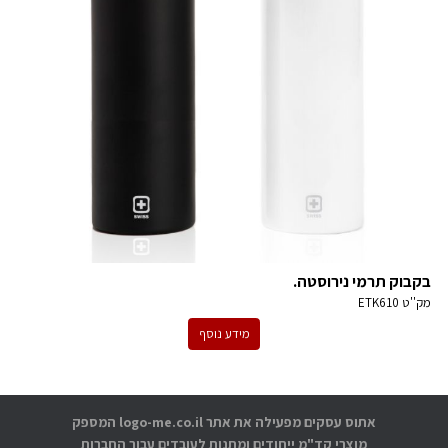
בקבוק תרמי נירוסטה.
מק''ט
ETK610
מידע נוסף
אתוס עסקים מפעילה את אתר logo-me.co.il המספק
מוצרי קד"מ ייחודים ומתנות לעובדים עבור החברות