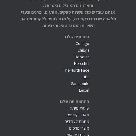
והארגונים המובילים בישראל.
אנחנו עובדים מול עשרות ספקים, מותגים, יצרנים ובעלי
מלאכה שנבחרו בקפידה, על מנת לספק ללקוחותינו את
השירות והמוצר האיכותי ביותר.
המותגים שלנו
Contigo
Chilly's
Hoodies
Herschel
The North Face
JBL
Samsonite
Lexon
ההתמחויות שלנו
שיטות מיתוג
מארזי קונספט
מתנות לעובדים
מוצרי פרסום
שילוח בינלאומי