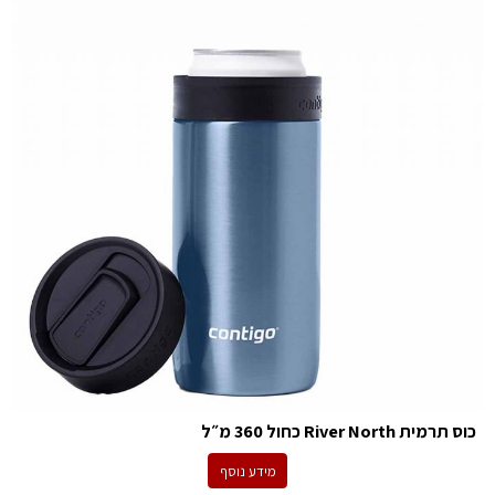
כוס תרמית River North כחול 360 מ״ל
מידע נוסף