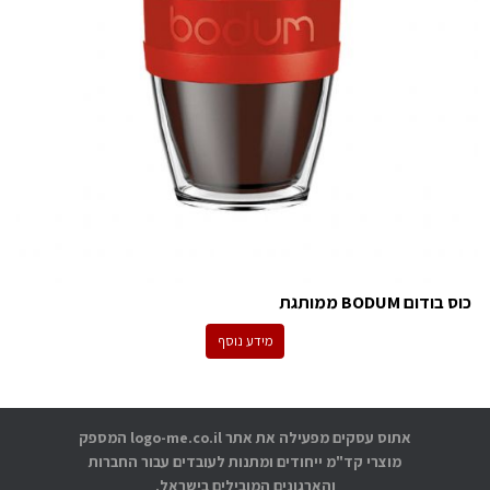
כוס בודום BODUM ממותגת
מידע נוסף
אתוס עסקים מפעילה את אתר logo-me.co.il המספק
מוצרי קד"מ ייחודים ומתנות לעובדים עבור החברות
והארגונים המובילים בישראל.